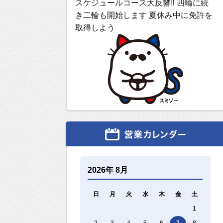
スケジュールコース大反響‼ 四輪に続
き二輪も開始します 夏休み中に免許を
取得しよう
2026年 8月
日
月
火
水
木
金
土
1
2
3
4
5
6
7
8