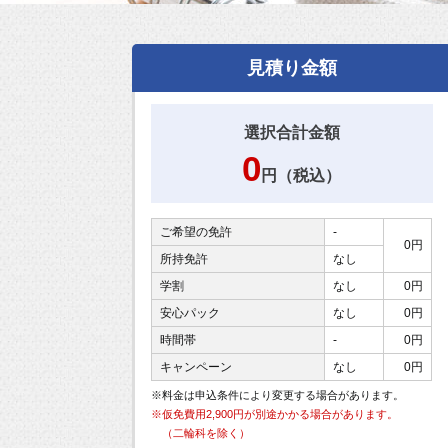
見積り金額
選択合計金額
0
円（税込）
ご希望の免許
-
0円
所持免許
なし
学割
なし
0円
安心パック
なし
0円
時間帯
-
0円
キャンペーン
なし
0円
※料金は申込条件により変更する場合があります。
※仮免費用2,900円が別途かかる場合があります。
（二輪科を除く）