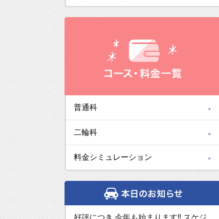
普通科
二輪科
料金シミュレーション
好評につき 今年も始まります‼ スケジ