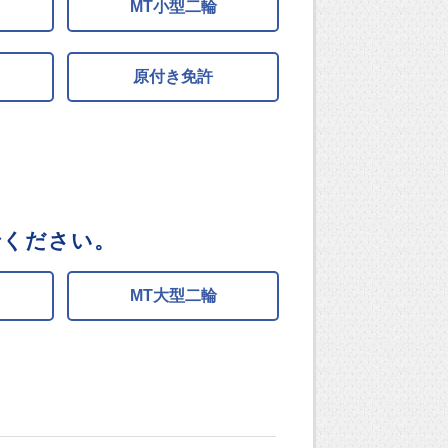
MT小型二輪
原付き免許
でください。
MT大型二輪