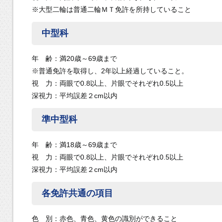
※大型二輪は普通二輪ＭＴ免許を所持していること
中型科
年 齢：満20歳～69歳まで
※普通免許を取得し、2年以上経過していること。
視 力：両眼で0.8以上、片眼でそれぞれ0.5以上
深視力：平均誤差２cm以内
準中型科
年 齢：満18歳～69歳まで
視 力：両眼で0.8以上、片眼でそれぞれ0.5以上
深視力：平均誤差２cm以内
各免許共通の項目
色 別：赤色、青色、黄色の識別ができること