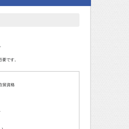
。
必要です。
/在留資格
、
い。