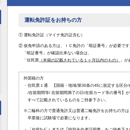
運転免許証をお持ちの方
① 運転免許証（マイナ免許証含む）
② 仮免申請のある方は、ＩＣ免許の「暗証番号」が必要です
「暗証番号」が確認出来ない場合は、
「住民票
（本籍の記載されている１ヶ月以内のもの）
」が
外国籍の方
・住民票１通 【国籍・地域/第30条の45に規定する区分
/在留期間等/ 在留期間満了の日/在留カード等の番号】が
すべて記載されているものをご持参下さい。
※二輪科の方で普通免許又は普通二輪免許をお持ちの方は
卒業後に試験場で必要になります。
・「在留ｶｰﾄﾞ」または「特別永住者証明書」をご持参下さ