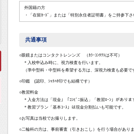
外国籍の方
・「在留ｶｰﾄﾞ」または「特別永住者証明書」をご持参下さ
共通事項
○眼鏡またはコンタクトレンンズ （ｶﾗｰｺﾝﾀｸﾄは不可）
＊入校申込み時に、視力検査を行います。
（準中型科・中型科を希望する方は、深視力検査も必要で
○印鑑 (認印、ｼｬﾁﾊﾀ印でも結構です）
○教習料金
＊入金方法は「現金」「ｺﾝﾋﾞﾆ振込」「教習ﾛｰﾝ」がありま
＊教習プラン「基本ｺｰｽ」は現金分割払いも可能です。
○お写真は当校でお撮りします。
○二輪科の方は、事前審査（引きおこし）を行う場合があり